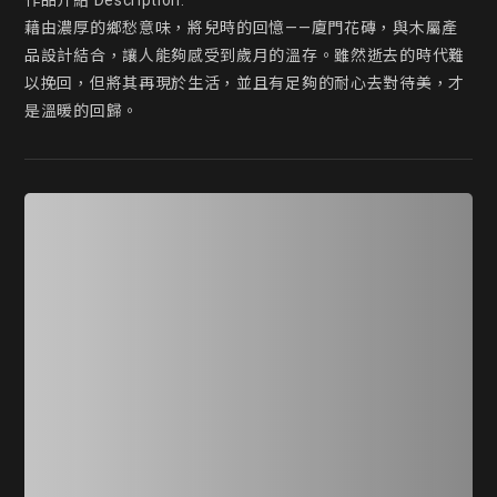
作品介紹 Description:

藉由濃厚的鄉愁意味，將兒時的回憶——廈門花磚，與木屬產
品設計結合，讓人能夠感受到歲月的溫存。雖然逝去的時代難
以挽回，但將其再現於生活，並且有足夠的耐心去對待美，才
是溫暖的回歸。