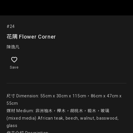
#24
花隅 Flower Corner
陳逸凡
Save
尺寸 Dimension: 55cm x 30cm x 115cm，86cm x 47cm x 
55cm

媒材 Medium: 非洲柚木，櫸木，胡桃木，椴木，玻璃

(mixed media) African teak, beech, walnut, basswood, 
glass
