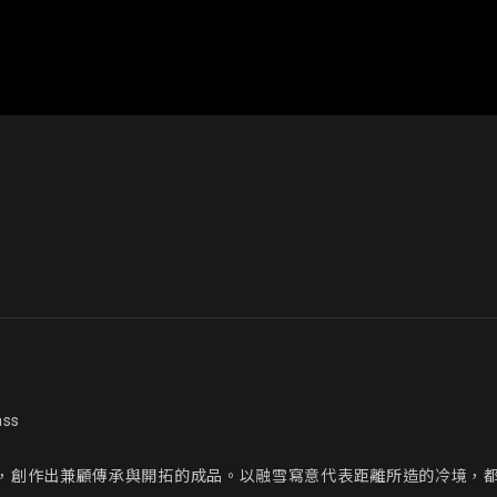
ss

，創作出兼顧傳承與開拓的成品。以融雪寫意代表距離所造的冷境，都