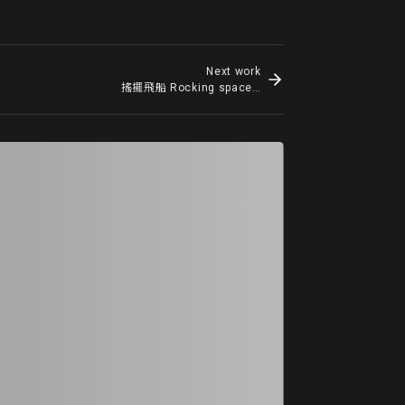
Next work
搖擺飛船 Rocking spaceship