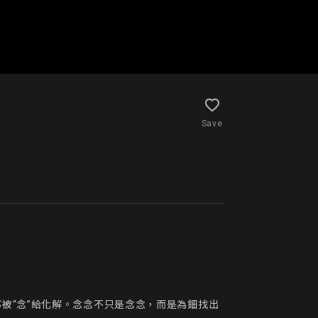
Save
被“念”給化解。念念不只是念念，而是為鈿找出