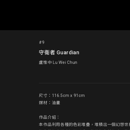
#9
守衛者 Guardian
盧惟中 Lu Wei Chun
尺寸：116.5cm x 91cm

媒材：油畫

作品介紹：

本作品利用各種的色彩堆疊，堆積出一個幻想世