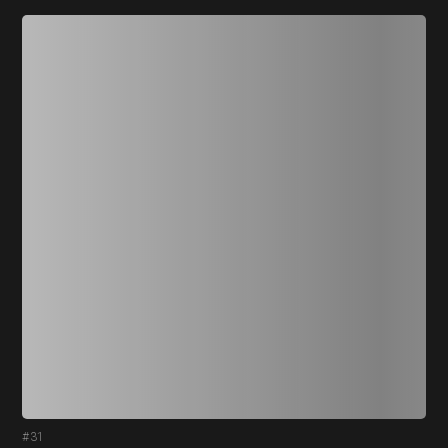
#31
#3