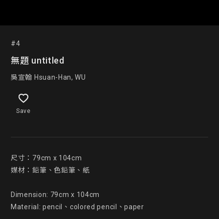
#4
無題 untitled
吳宣翰 Hsuan-Han, WU
Save
尺寸：79cm x 104cm

媒材：鉛筆、色鉛筆、紙

Dimension: 79cm x 104cm

Material: pencil、colored pencil、paper