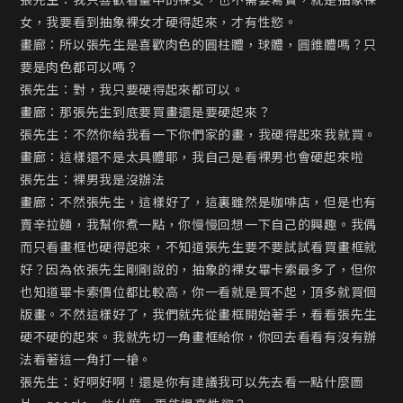
張先生：我只喜歡看畫中的裸女，也不需要寫實，就是抽象裸
女，我要看到抽象裸女才硬得起來，才有性慾。

畫廊：所以張先生是喜歡肉色的圓柱體，球體，圓錐體嗎？只
要是肉色都可以嗎？

張先生：對，我只要硬得起來都可以。

畫廊：那張先生到底要買畫還是要硬起來？

張先生：不然你給我看一下你們家的畫，我硬得起來我就買。

畫廊：這樣還不是太具體耶，我自己是看裸男也會硬起來啦

張先生：裸男我是沒辦法

畫廊：不然張先生，這樣好了，這裏雖然是咖啡店，但是也有
賣辛拉麵，我幫你煮一點，你慢慢回想一下自己的興趣。我偶
而只看畫框也硬得起來，不知道張先生要不要試試看買畫框就
好？因為依張先生剛剛說的，抽象的裸女畢卡索最多了，但你
也知道畢卡索價位都比較高，你一看就是買不起，頂多就買個
版畫。不然這樣好了，我們就先從畫框開始著手，看看張先生
硬不硬的起來。我就先切一角畫框給你，你回去看看有沒有辦
法看著這一角打一槍。

張先生：好啊好啊！還是你有建議我可以先去看一點什麼圖