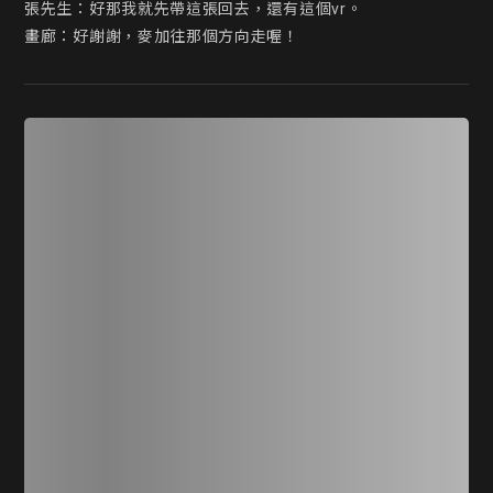
張先生：好那我就先帶這張回去，還有這個vr。

畫廊：好謝謝，麥加往那個方向走喔！