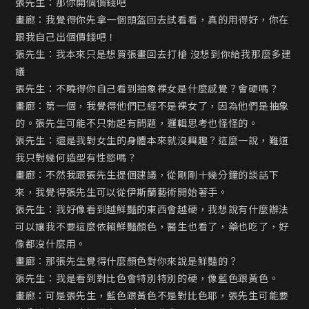
張先生：那你開個價錢吧

畫廊：我覺得你先拿一個頭盔回去試看看，真的用得好，你在
跟我自己出個價錢吧！

張先生：我本來只是想買張畫回去打槍 沒想到你給我那麼多建
議

張先生：不曉得你自己看到抽象裸女是什麼感覺？會硬嗎？

畫廊：第一個，我覺得他們已經不是裸女了，因為他們是抽象
的。張先生可能不只勃起有問題，邏輯思考也怪怪的。

張先生：還是我對女生的身體本來就沒興趣？這麼一說，難道
我只對幾何造型有性慾嗎？

畫廊：不然我跟張先生提個建議，從剛剛十幾分鐘的談話下
來，我覺得張先生可以從伊斯蘭藝術開始著手。

張先生：我好像看到越鮮豔的東西會越硬，我想說有什麼辦法
可以讓我不要這麼依賴鮮豔顏色，醫生也看了，藥也吃了，好
像都沒什麼用。

畫廊：那張先生覺得什麼顏色對你來說是鮮豔的？

張先生：我是看到對比色會特別特別的硬，像藍色跟黃色。

畫廊：可是張先生，藍色跟黃色不是對比色耶，張先生可能要