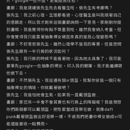
片，google一些什麼，更能提高性慾？

畫廊：我是建議張先生先去看醫生啦，張先生有考慮嗎？

張先生：我之前心理、生理都看過，心理醫生是叫我順著自己
的意願走，所以我才跑來這個畫廊詢問一下意見。那剛剛你提
到畫框，我是覺得你有點不尊重我啦，雖然我會納入考量。但
你會覺得我只能靠著抽象裸女硬起來真的是我心理變態嗎？

畫廊：不好意思張先生，雖然心理學不是我的專業，但是想問
張先生跟另一半行房的狀況如何？

張先生：我行房的時候不能看著她，因為她太具象了，我可能
要事先google一些抽象的裸女，印入我的眼簾，我才能繼續跟
他做下去。

畫廊：不然張先生，我這邊有個vr頭盔，我幫你安裝一個只有
抽象裸女的情境，你就戴著做吧？

張先生：我是怕她會生氣，如果我一直戴頭盔做....

畫廊：那您另一半會不會其實也有行房上的障礙呢？我是預想
你們兩個都可以戴頭盔，把性愛當成音樂在做，就像daft 
punk戴著頭盔做出好音樂一樣。不過我們把畫中裸女做成vr可
能還是要收一點費用。
