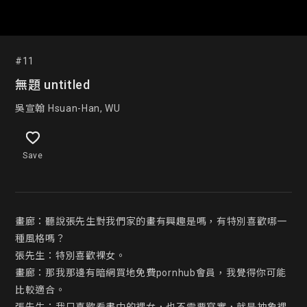
#11
無題 untitled
吳宣翰 Hsuan-Han, WU
Save
畫廊：聽說張先生對我們家的畫有興趣是嗎，有特別喜歡哪一
種風格嗎？

張先生：特別喜歡裸女。

畫廊：那我那邊有暗網買地免費pornhub會員，我覺得你可能
比較適合。
