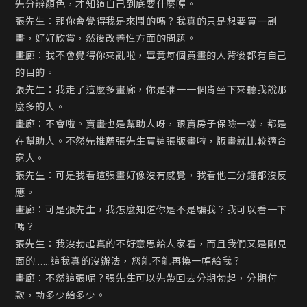
先分辨顏色，才知道自己到底要什麼喔。

張先生：那你會覺得我是來鬧的嗎？我真的只是想要買一副
畫，好好欣賞，然後改善性方面的問題。

畫廊：我不會覺得你來亂啦，畢竟每個買畫的人背後都有自己
的目的。

張先生：我走了這麼多畫廊，你是唯一一個肯坐下來聽我說那
麼多的人。

畫廊：不會啦。賣畫也是幫助人呀，跟賣房子保險一樣，都是
在幫助人。不然先推薦張先生買這張版畫啦，版畫就比較適合
窮人。

張先生：可是我看這張畫好像沒有感覺，我看他三分鐘都沒反
應。

畫廊：可是張先生，我怎麼知道你是不是騙我？我可以看一下
嗎？

張先生：我沒勃起真的不好意思給人家看，而且我們又是剛見
面的......這我真的沒辦法，您能不能再換一幅給我？

畫廊：不然這張呢？張先生可以先帶回去分期勃起，分期付
款，勃多少給多少。
