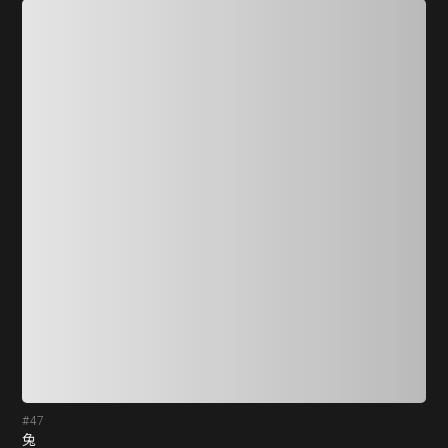
#47
#4
兔
塑