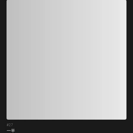
#27
#2
一半
冒