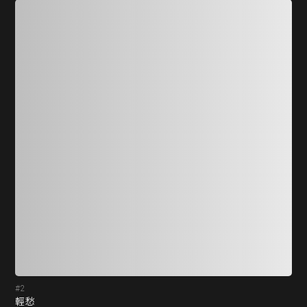
#2
#3
輕愁
冒