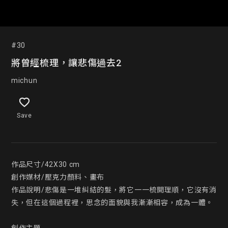
#30
將曾經梳理，讓悲傷過去2
michun
Save
作品尺寸/42X30 cm

創作媒材/壓克力顏料、畫布

作品說明/悲傷是一堆糾結的髮，將它一一梳開理順，它沒有消
失，但在這個過程裡，思念的面貌與我漸漸相容，成為一體。
