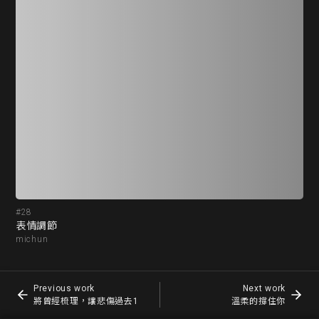
#28
#2
表情調節
將
michun
mi
Previous work
Next work
將曾經梳理，讓悲傷過去1
溫柔的撐住你