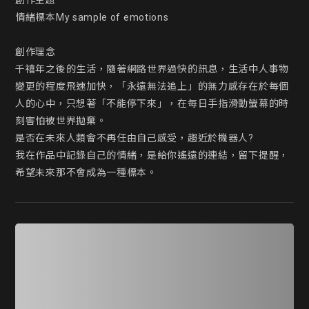
創作主題

情緒標本My sample of emotions

創作理念

千禧年之後的生活，隨著網路世界過快的訊息，生活中人事物
變更的程度飛速加快，「永遠無法追上」的無力感存在於每個
人的心中，只想著「不能停下來」，在每日手指滑動螢幕的時
刻害怕被世界拋棄。

是否在未來人類會不再任由自己感受，趨近於機器人?

我在作品中記錄自己的情緒，是給你遙遠的連結，留下提醒，
希望未來那不會成為一種標本。