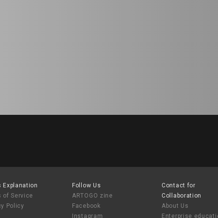
 Explanation
Follow Us
Contact for
 of Service
ARTOGO zine
Collaboration
cy Policy
Facebook
About Us
Instagram
Enterprise educat