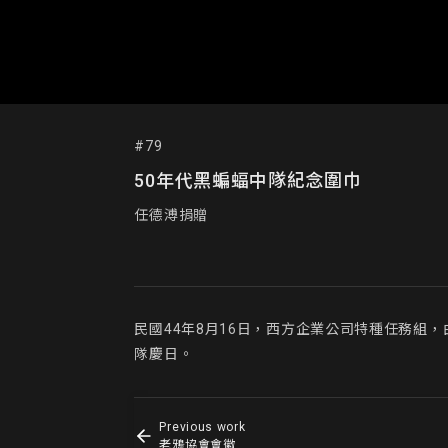
#79
50年代黑蝙蝠中隊紀念圍巾
任德溥捐贈
民國44年8月16日，西方企業公司特種任務組
隊慶日。
Previous work
老鴉協會會徽