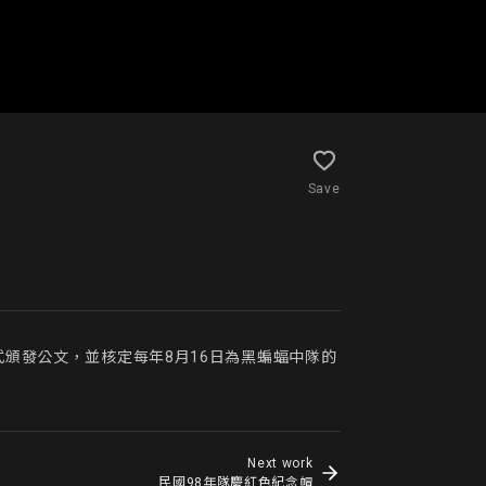
Save
式頒發公文，並核定每年8月16日為黑蝙蝠中隊的
Next work
民國98年隊慶紅色紀念帽