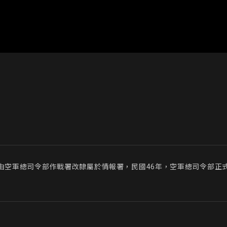
，由空軍總司令部作戰署改隸屬於情報署，民國46年，空軍總司令部正