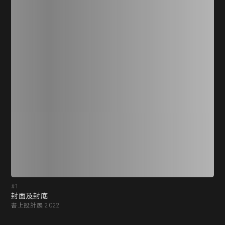
#1
#2
封面及封底
書
書上設計展 2022
書上