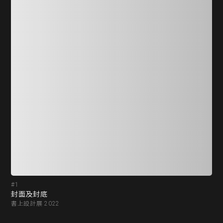
#1
#2
封面及封底
書
書上設計展 2022
書上