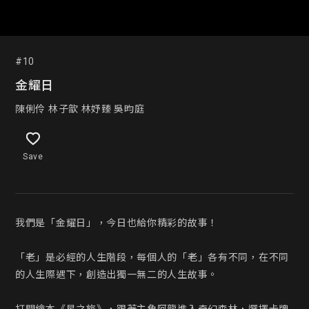
#10
金耀日
陳俐伶 林子歆 林妤臻 吳昀庭
Save
我們是「金耀日」，今日也給你精彩的故事！

「老」是必經的人生階段，每個人的「老」各有不同，在不同
的人生際遇下，創造出獨一無二的人生故事。
