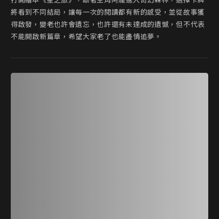
打開繪本《星之旅》，跟著主角阿龍進入奇幻森林，選擇卡牌
將看到不同結局，讓每一次的閱讀都有新的感受，並從故事獲
得啟發，變老也許會遺忘，也許還有未達成的遺憾，但不代表
不能開啟新篇章，希望大家老了也能盡情追夢。