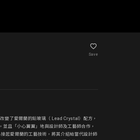
Save
了愛爾蘭的鉛玻璃（ Lead Crystal）配方，
工藝為根，並且「小心翼翼」地與設計師及工藝師合作，
串接起愛爾蘭的工藝技術，將其介紹給當代設計師