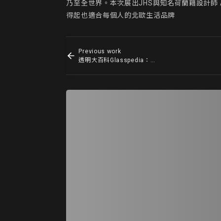
乃至全世界。本次展出JHS與知名荷蘭籍設計師 Ald
得起也適合每個人的北歐生活品牌
Previous work
透明大百科Glasspedia：人物訪談影片－國立清華大學藝術學院副院長蕭銘芚｜2022新竹市玻璃設計藝術節