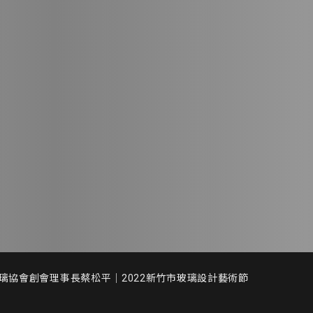
塹玻璃協會創會理事長蔡松平｜2022新竹市玻璃設計藝術節