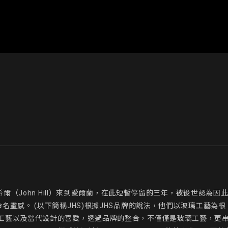
爾（John Hill）來到愛爾蘭，在此短暫停留的三年，被後世認為因此改變
rd 的品牌命名靈感。 (以下簡稱JHS)根據JHS品牌的說法，他們以玻璃
工藝以及當代設計的喜愛，透過品牌的整合，不僅僅是玻璃工藝，更