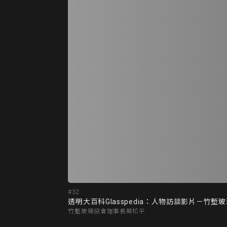
#32
透明大百科Glasspedia：人物訪談影片－竹
竹塹玻璃協會理事長蔡松平