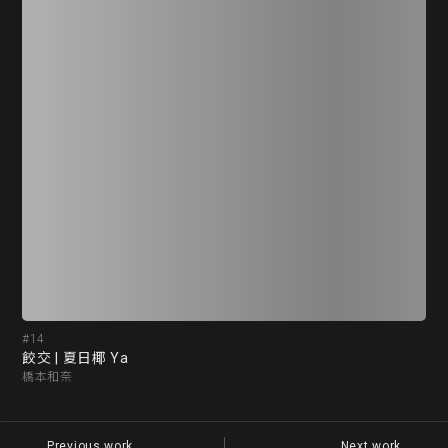
#14
#1
餃交 | 夏日椰 Ya
我
橋本和奈
莊
Previous work
Next work