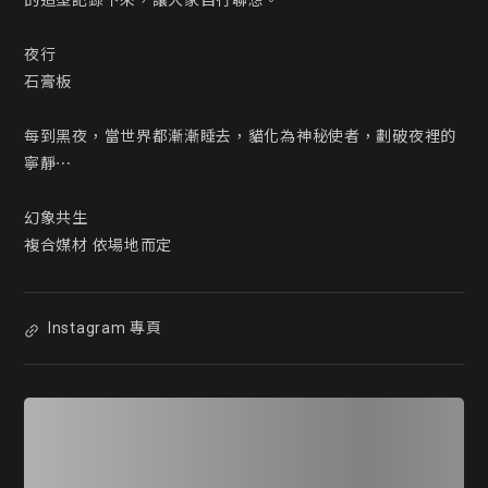
的造型記錄下來，讓大家自行聯想。

夜行

石膏板

每到黑夜，當世界都漸漸睡去，貓化為神秘使者，劃破夜裡的
寧靜⋯

幻象共生

複合媒材 依場地而定
Instagram 專頁