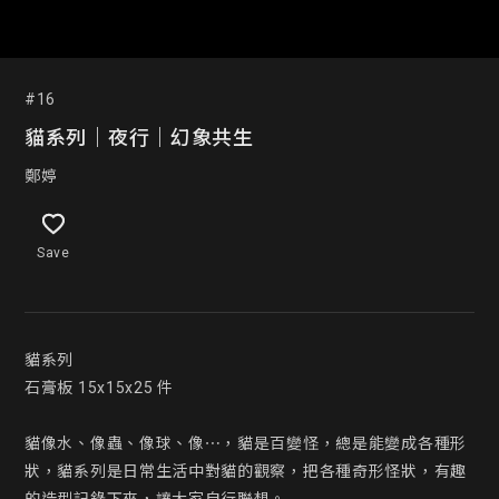
#16
貓系列｜夜行｜幻象共生
鄭婷
Save
貓系列

石膏板 15x15x25 件

貓像水、像蟲、像球、像⋯，貓是百變怪，總是能變成各種形
狀，貓系列是日常生活中對貓的觀察，把各種奇形怪狀，有趣